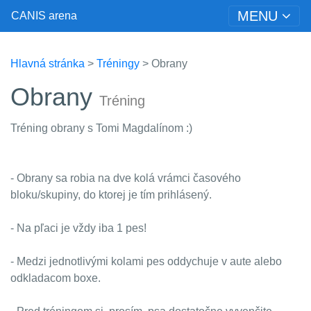
MENU
CANIS arena
Hlavná stránka
>
Tréningy
> Obrany
Obrany
Tréning
Tréning obrany s Tomi Magdalínom :)
- Obrany sa robia na dve kolá vrámci časového
bloku/skupiny, do ktorej je tím prihlásený.
- Na pľaci je vždy iba 1 pes!
- Medzi jednotlivými kolami pes oddychuje v aute alebo
odkladacom boxe.