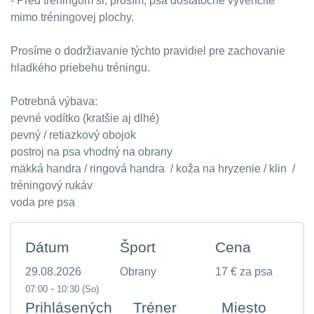
- Pred tréningom si, prosím, psa dostatočne vyvenčite
mimo tréningovej plochy.
Prosíme o dodržiavanie týchto pravidiel pre zachovanie
hladkého priebehu tréningu.
Potrebná výbava:
pevné vodítko (kratšie aj dlhé)
pevný / retiazkový obojok
postroj na psa vhodný na obrany
mäkká handra / ringová handra / koža na hryzenie / klin /
tréningový rukáv
voda pre psa
Dátum
Šport
Cena
29.08.2026
Obrany
17 € za psa
-
07:00
10:30
(So)
Prihlásených
Tréner
Miesto