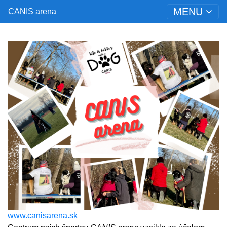
MENU
CANIS arena
www.canisarena.sk