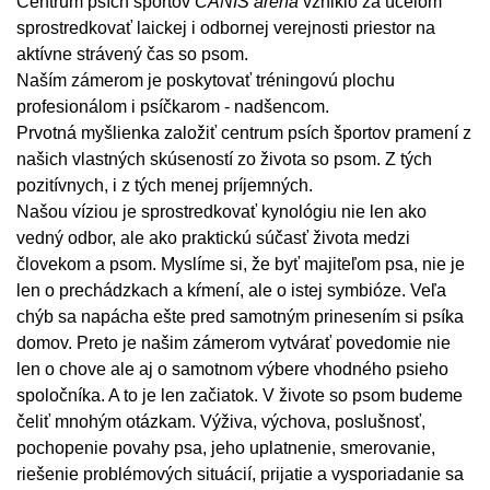
Centrum psích športov
CANIS arena
vzniklo za účelom
sprostredkovať laickej i odbornej verejnosti priestor na
aktívne strávený čas so psom.
Naším zámerom je poskytovať tréningovú plochu
profesionálom i psíčkarom - nadšencom.
Prvotná myšlienka založiť centrum psích športov pramení z
našich vlastných skúseností zo života so psom. Z tých
pozitívnych, i z tých menej príjemných.
Našou víziou je sprostredkovať kynológiu nie len ako
vedný odbor, ale ako praktickú súčasť života medzi
človekom a psom. Myslíme si, že byť majiteľom psa, nie je
len o prechádzkach a kŕmení, ale o istej symbióze. Veľa
chýb sa napácha ešte pred samotným prinesením si psíka
domov. Preto je našim zámerom vytvárať povedomie nie
len o chove ale aj o samotnom výbere vhodného psieho
spoločníka. A to je len začiatok. V živote so psom budeme
čeliť mnohým otázkam. Výživa, výchova, poslušnosť,
pochopenie povahy psa, jeho uplatnenie, smerovanie,
riešenie problémových situácií, prijatie a vysporiadanie sa