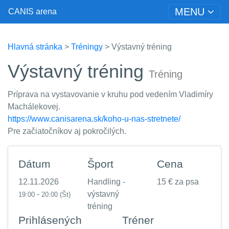
MENU
CANIS arena
Hlavná stránka
>
Tréningy
> Výstavný tréning
Výstavný tréning
Tréning
Príprava na vystavovanie v kruhu pod vedením Vladimíry
Machálekovej.
https://www.canisarena.sk/koho-u-nas-stretnete/
Pre začiatočníkov aj pokročilých.
Dátum
Šport
Cena
12.11.2026
Handling -
15 € za psa
-
výstavný
19:00
20:00
(Št)
tréning
Prihlásených
Tréner