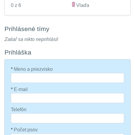
0 z 6
.
Vlaďa
Prihlásené tímy
Zatiaľ sa nikto neprihlásil
Prihláška
*
Meno a priezvisko
*
E-mail
Telefón
*
Počet psov