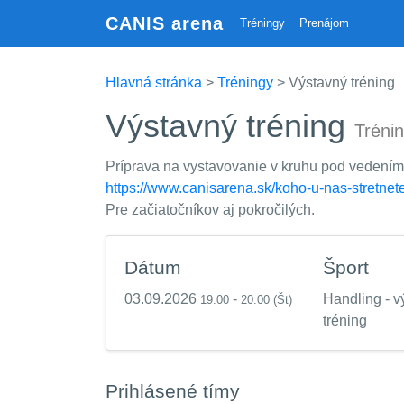
CANIS arena
Tréningy
Prenájom
Hlavná stránka
>
Tréningy
> Výstavný tréning
Výstavný tréning
Tréni
Príprava na vystavovanie v kruhu pod vedením
https://www.canisarena.sk/koho-u-nas-stretnete
Pre začiatočníkov aj pokročilých.
Dátum
Šport
03.09.2026
-
Handling - v
19:00
20:00
(Št)
tréning
Prihlásené tímy