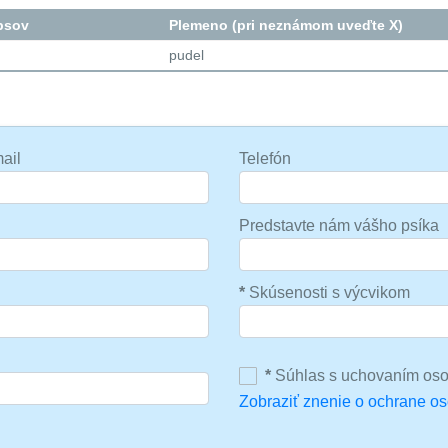
psov
Plemeno (pri neznámom uveďte X)
pudel
ail
Telefón
Predstavte nám vášho psíka
*
Skúsenosti s výcvikom
*
Súhlas s uchovaním oso
Zobraziť znenie o ochrane o