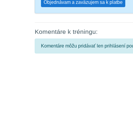
Objednávam a zaväzujem sa k platbe
Komentáre k tréningu:
Komentáre môžu pridávať len prihlásení pou