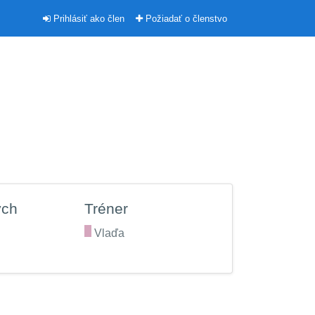
Prihlásiť ako člen
Požiadať o členstvo
ých
Tréner
.
Vlaďa