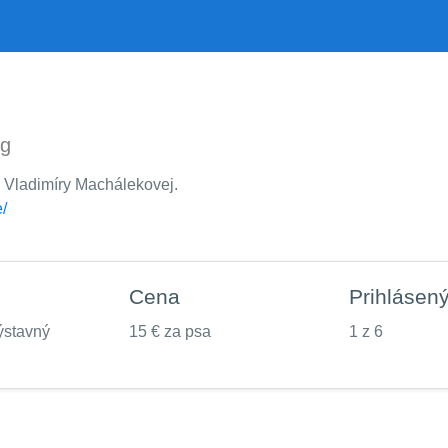
ng
 Vladimíry Machálekovej.
/
Cena
Prihlásen
ýstavný
15 € za psa
1 z 6