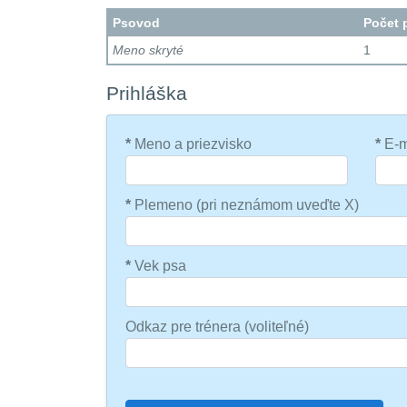
Psovod
Počet 
Meno skryté
1
Prihláška
*
Meno a priezvisko
*
E-m
*
Plemeno (pri neznámom uveďte X)
*
Vek psa
Odkaz pre trénera (voliteľné)