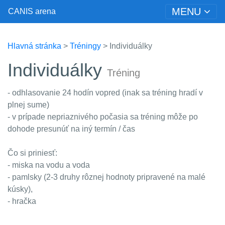
MENU
CANIS arena
Hlavná stránka
>
Tréningy
> Individuálky
Individuálky
Tréning
- odhlasovanie 24 hodín vopred (inak sa tréning hradí v
plnej sume)
- v prípade nepriaznivého počasia sa tréning môže po
dohode presunúť na iný termín / čas
Čo si priniesť:
- miska na vodu a voda
- pamlsky (2-3 druhy rôznej hodnoty pripravené na malé
kúsky),
- hračka