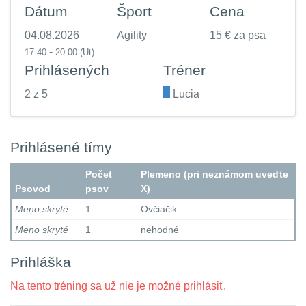
Dátum
Šport
Cena
04.08.2026
Agility
15 € za psa
-
17:40
20:00
(Ut)
Prihlásených
Tréner
2 z 5
.
Lucia
Prihlásené tímy
Počet
Plemeno (pri neznámom uveďte
Psovod
psov
X)
Meno skryté
1
Ovčiačik
Meno skryté
1
nehodné
Prihláška
Na tento tréning sa už nie je možné prihlásiť.