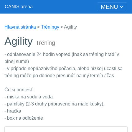
MENU
CANIS arena
Hlavná stránka
>
Tréningy
> Agility
Agility
Tréning
- odhlasovanie 24 hodín vopred (inak sa tréning hradí v
plnej sume)
- v prípade nepriaznivého počasia, alebo nizkej ucasti sa
tréning môže po dohode presunúť na iný termín / čas
Čo si priniesť:
- miska na vodu a voda
- pamlsky (2-3 druhy pripravené na malé kúsky),
- hračka
- box na odloženie