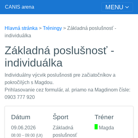
MENU
CANIS arena
Hlavná stránka
>
Tréningy
> Základná poslušnosť -
individuálka
Základná poslušnosť -
individuálka
Individuálny výcvik poslušnosti pre začiatočníkov a
pokročilých s Magdou.
Prihlasovanie cez formulár, al. priamo na Magdinom čísle:
0903 777 920
Dátum
Šport
Tréner
09.06.2026
Základná
.
Magda
-
poslušnosť
08:00
09:00
(Ut)