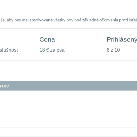
s je, aby pes mal absolvované všetky povinné základné očkovania proti i
Cena
Prihlásen
slušnosť
18 € za psa
6 z 10
psov