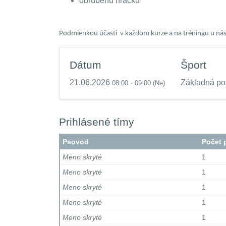
obľúbenú hračku
Podmienkou účasti
v každom kurze a na tréningu u ná
Dátum
Šport
21.06.2026
-
Základná po
08:00
09:00
(Ne)
Prihlásené tímy
Psovod
Počet 
Meno skryté
1
Meno skryté
1
Meno skryté
1
Meno skryté
1
Meno skryté
1