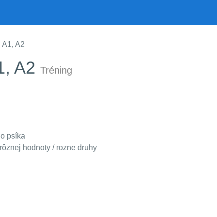
g A1, A2
A1, A2
Tréning
o psíka
ôznej hodnoty / rozne druhy