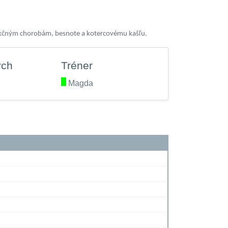
nfekčným chorobám, besnote a kotercovému kašľu.
ých
Tréner
.
Magda