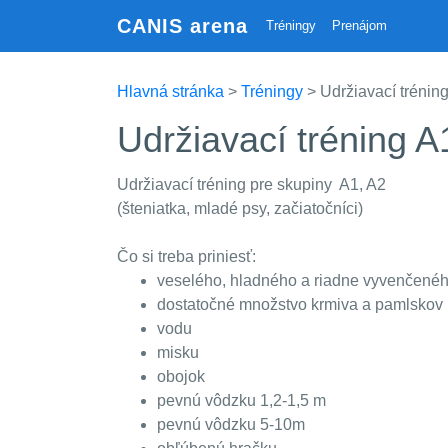
CANIS arena
Tréningy
Prenájom
Hlavná stránka
>
Tréningy
> Udržiavací trénin
Udržiavací tréning 
Udržiavací tréning pre skupiny A1, A2
(šteniatka, mladé psy, začiatočníci)
Čo si treba priniesť:
veselého, hladného a riadne vyvenčenéh
dostatočné množstvo krmiva a pamlskov r
vodu
misku
obojok
pevnú vôdzku 1,2-1,5 m
pevnú vôdzku 5-10m