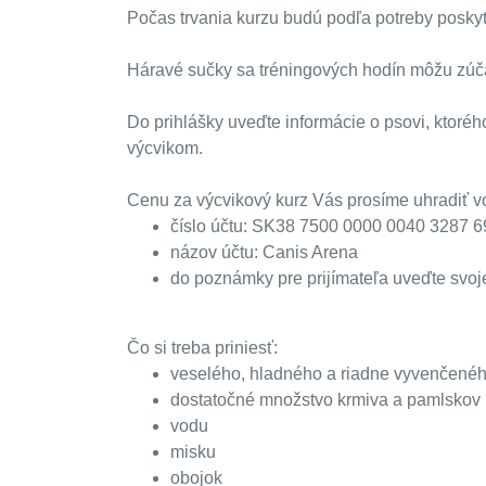
Počas trvania kurzu budú podľa potreby posky
Háravé sučky sa tréningových hodín
môžu
zúč
Do prihlášky uveďte informácie o psovi, ktoré
výcvikom.
Cenu za výcvikový kurz Vás prosíme uhradiť v
číslo účtu: SK38 7500 0000 0040 3287 
názov účtu: Canis Arena
do poznámky pre prijímateľa uveďte svoj
Čo si treba priniesť:
veselého, hladného a riadne vyvenčenéh
dostatočné množstvo krmiva a pamlskov r
vodu
misku
obojok