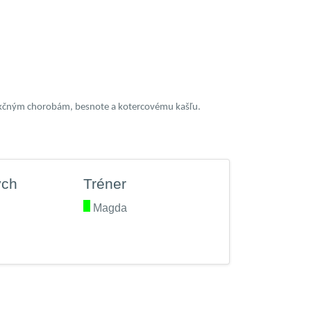
nfekčným chorobám, besnote a kotercovému kašľu.
ých
Tréner
.
Magda