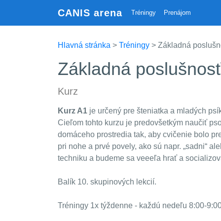
CANIS arena
Tréningy
Prenájom
Hlavná stránka
>
Tréningy
> Základná poslušnos
Základná poslušnosť 
Kurz
Kurz A1
je určený pre šteniatka a mladých psí
Cieľom tohto kurzu je predovšetkým naučiť ps
domáceho prostredia tak, aby cvičenie bolo p
pri nohe a prvé povely, ako sú napr. „sadni“ 
techniku a budeme sa veeeľa hrať a socializo
Balík 10. skupinových lekcií.
Tréningy 1x týždenne - každú nedeľu 8:00-9:0