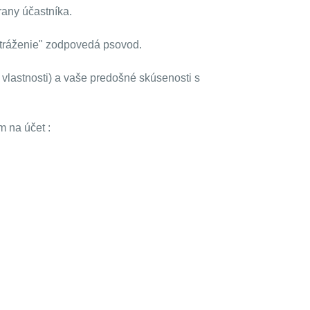
rany účastníka.
ustráženie" zodpovedá psovod.
 vlastnosti) a vaše predošné skúsenosti s
m na účet :