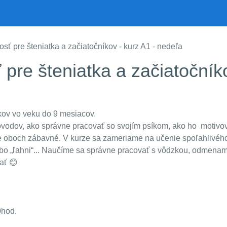
ť pre šteniatka a začiatočníkov - kurz A1 - nedeľa
pre šteniatka a začiatočníko
kov vo veku do 9 mesiacov.
ovodov, ako správne pracovať so svojím psíkom, ako ho
motivov
re oboch zábavné. V kurze sa zameriame na učenie spoľahlivého
alebo „ľahni“... Naučíme sa správne pracovať s vôdzkou, odmenam
vať
😊
0hod.