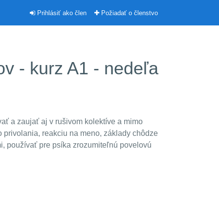
Prihlásiť ako člen
Požiadať o členstvo
v - kurz A1 - nedeľa
ať a zaujať aj v rušivom kolektíve a mimo
 privolania, reakciu na meno, základy chôdze
i, používať pre psíka zrozumiteľnú povelovú