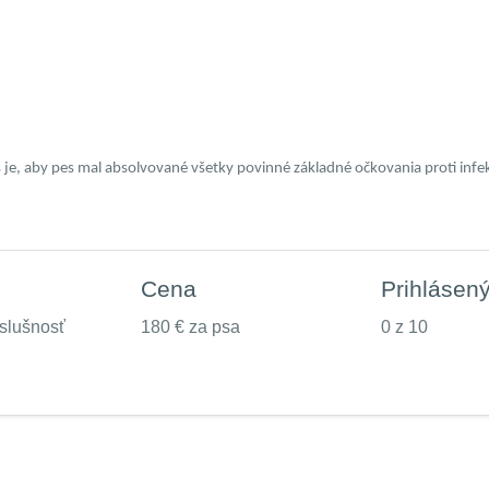
s je, aby pes mal absolvované všetky povinné základné očkovania proti i
Cena
Prihlásen
slušnosť
180 € za psa
0 z 10