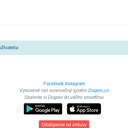
žívatelia
Facebook
Instagram
Vytvorené cez rezervačný systém
Dogres.cz
Stiahnite si Dogres do vášho smartfónu
Odstúpenie od zmluvy