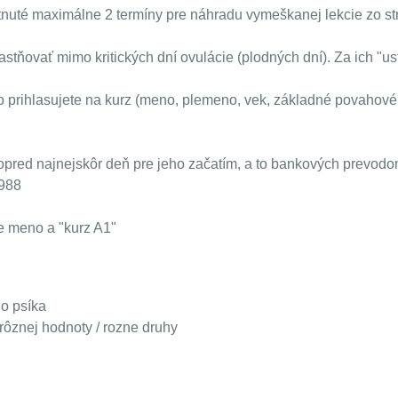
tnuté maximálne 2 termíny pre náhradu vymeškanej lekcie zo st
astňovať mimo kritických dní ovulácie (plodných dní). Za ich "
ho prihlasujete na kurz (meno, plemeno, vek, základné povahové
opred najnejskôr deň pre jeho začatím, a to bankových prevodo
6988
e meno a "kurz A1"
o psíka
ôznej hodnoty / rozne druhy