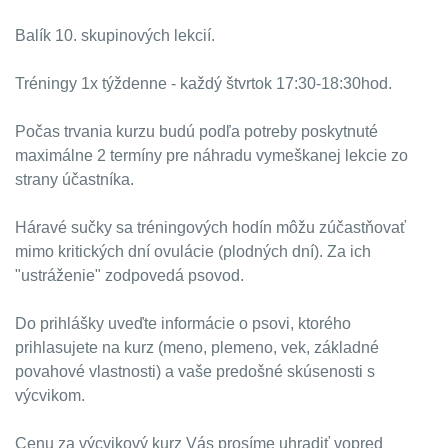
Balík 10. skupinových lekcií.
Tréningy 1x týždenne - každý štvrtok 17:30-18:30hod.
Počas trvania kurzu budú podľa potreby poskytnuté
maximálne 2 termíny pre náhradu vymeškanej lekcie zo
strany účastníka.
Háravé sučky sa tréningových hodín
môžu
zúčastňovať
mimo kritických dní ovulácie (plodných dní). Za ich
"ustráženie" zodpovedá psovod.
Do prihlášky uveďte informácie o psovi, ktorého
prihlasujete na kurz (meno, plemeno, vek, základné
povahové vlastnosti) a vaše predošné skúsenosti s
výcvikom.
Cenu za výcvikový kurz Vás prosíme uhradiť vopred