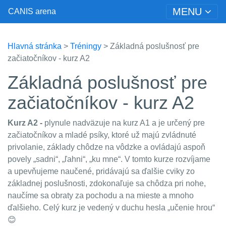
MENU
CANIS arena
Hlavná stránka
>
Tréningy
> Základná poslušnosť pre
začiatočníkov - kurz A2
Základná poslušnosť pre
začiatočníkov - kurz A2
Kurz A2 -
plynule nadväzuje na kurz A1 a je určený pre
začiatočníkov a mladé psíky, ktoré už majú zvládnuté
privolanie, základy chôdze na vôdzke a ovládajú aspoň
povely „sadni“, „ľahni“, „ku mne“. V tomto kurze rozvíjame
a upevňujeme naučené, pridávajú sa ďalšie cviky zo
základnej poslušnosti, zdokonaľuje sa chôdza pri nohe,
naučíme sa obraty za pochodu a na mieste a mnoho
ďalšieho. Celý kurz je vedený v duchu hesla „učenie hrou“
😊