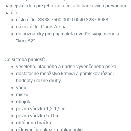
najnejskôr deň pre jeho začatím, a to bankových prevodom
na účet :
číslo účtu: SK38 7500 0000 0040 3287 6988
názov účtu: Canis Arena
do poznámky pre prijímateľa uveďte svoje meno a
"kurz A2"
Čo si treba priniesť:
veselého, hladného a riadne vyvenčeného psíka
dostatočné množstvo krmiva a pamlskov rôznej
hodnoty / rozne druhy
vodu
misku
obojok
pevnú vôdzku 1,2-1,5 m
pevnú vôdzku 5-10m
obľúbenú hračku
očkovací preukaz k nahliadnutiu