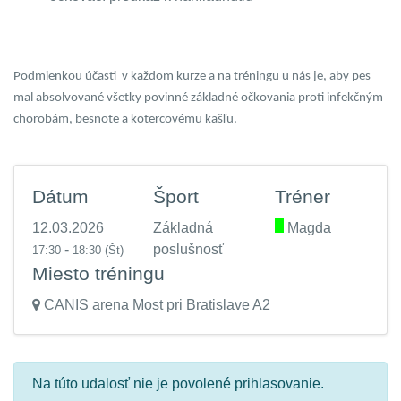
Podmienkou účasti
v každom kurze a na tréningu u nás je, aby pes
mal absolvované všetky povinné základné očkovania proti infekčným
chorobám, besnote a kotercovému kašľu.
Dátum
Šport
Tréner
12.03.2026
Základná
.
Magda
-
poslušnosť
17:30
18:30
(Št)
Miesto tréningu
CANIS arena Most pri Bratislave A2
Na túto udalosť nie je povolené prihlasovanie.