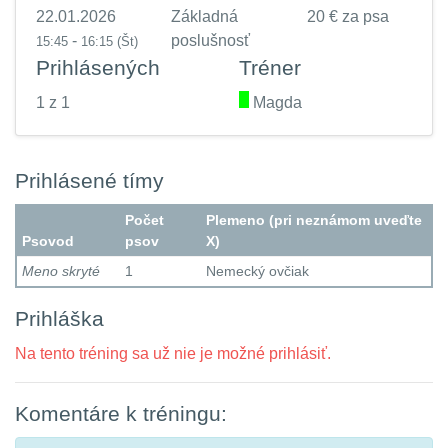
22.01.2026
Základná
20 € za psa
-
poslušnosť
15:45
16:15
(Št)
Prihlásených
Tréner
1 z 1
.
Magda
Prihlásené tímy
Počet
Plemeno (pri neznámom uveďte
Psovod
psov
X)
Meno skryté
1
Nemecký ovčiak
Prihláška
Na tento tréning sa už nie je možné prihlásiť.
Komentáre k tréningu: