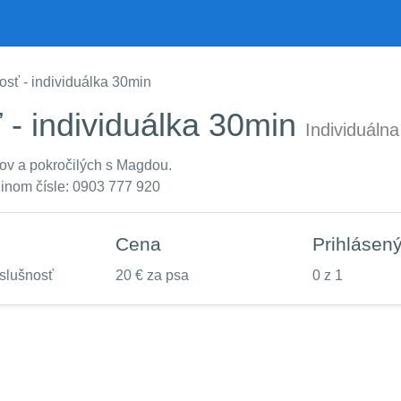
sť - individuálka 30min
 - individuálka 30min
Individuálna
kov a pokročilých s Magdou.
dinom čísle: 0903 777 920
Cena
Prihlásen
slušnosť
20 € za psa
0 z 1