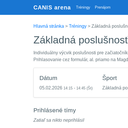
CANIS arena
Tréningy
Prenájom
Hlavná stránka
>
Tréningy
> Základná poslušno
Základná poslušnosť
Individuálny výcvik poslušnosti pre začiatoční
Prihlasovanie cez formulár, al. priamo na Mag
Dátum
Šport
05.02.2026
-
Základná po
14:15
14:45
(Št)
Prihlásené tímy
Zatiaľ sa nikto neprihlásil