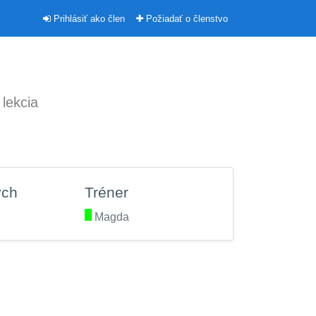
Prihlásiť ako člen
Požiadať o členstvo
 lekcia
ých
Tréner
.
Magda