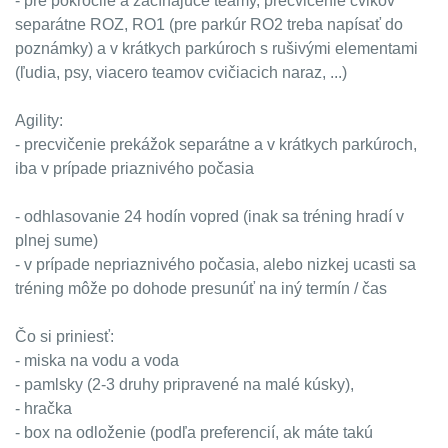
- pre pokročilé a začínajúce teamy, precvičenie cvikov
separátne ROZ, RO1 (pre parkúr RO2 treba napísať do
poznámky) a v krátkych parkúroch s rušivými elementami
(ľudia, psy, viacero teamov cvičiacich naraz, ...)
Agility:
- precvičenie prekážok separátne a v krátkych parkúroch,
iba v prípade priaznivého počasia
- odhlasovanie 24 hodín vopred (inak sa tréning hradí v
plnej sume)
- v prípade nepriaznivého počasia, alebo nizkej ucasti sa
tréning môže po dohode presunúť na iný termín / čas
Čo si priniesť:
- miska na vodu a voda
- pamlsky (2-3 druhy pripravené na malé kúsky),
- hračka
- box na odloženie (podľa preferencií, ak máte takú