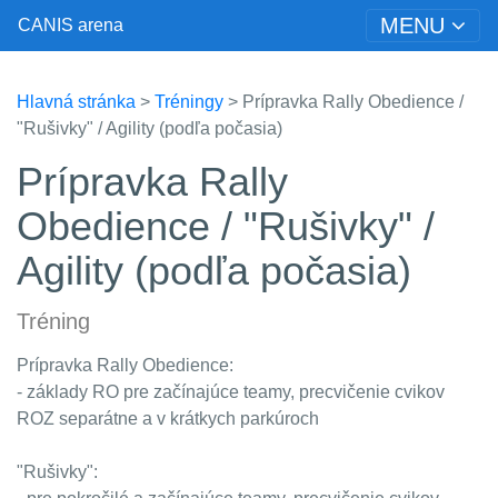
MENU
CANIS arena
Hlavná stránka
>
Tréningy
> Prípravka Rally Obedience /
"Rušivky" / Agility (podľa počasia)
Prípravka Rally
Obedience / "Rušivky" /
Agility (podľa počasia)
Tréning
Prípravka Rally Obedience:
- základy RO pre začínajúce teamy, precvičenie cvikov
ROZ separátne a v krátkych parkúroch
"Rušivky":