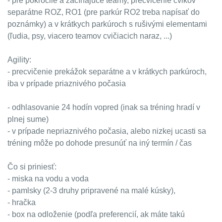
- pre pokročilé a začínajúce teamy, precvičenie cvikov
separátne ROZ, RO1 (pre parkúr RO2 treba napísať do
poznámky) a v krátkych parkúroch s rušivými elementami
(ľudia, psy, viacero teamov cvičiacich naraz, ...)
Agility:
- precvičenie prekážok separátne a v krátkych parkúroch,
iba v prípade priaznivého počasia
- odhlasovanie 24 hodín vopred (inak sa tréning hradí v
plnej sume)
- v prípade nepriaznivého počasia, alebo nizkej ucasti sa
tréning môže po dohode presunúť na iný termín / čas
Čo si priniesť:
- miska na vodu a voda
- pamlsky (2-3 druhy pripravené na malé kúsky),
- hračka
- box na odloženie (podľa preferencií, ak máte takú