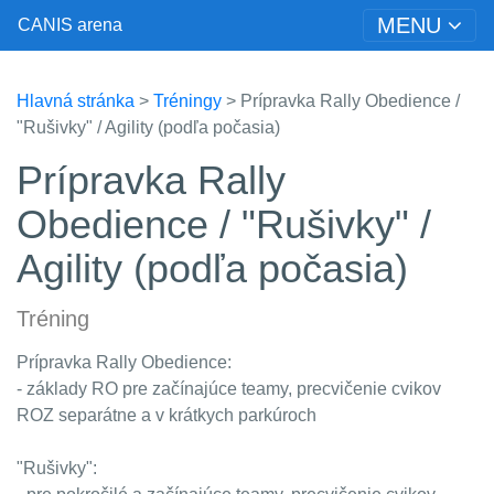
MENU
CANIS arena
Hlavná stránka
>
Tréningy
> Prípravka Rally Obedience /
"Rušivky" / Agility (podľa počasia)
Prípravka Rally
Obedience / "Rušivky" /
Agility (podľa počasia)
Tréning
Prípravka Rally Obedience:
- základy RO pre začínajúce teamy, precvičenie cvikov
ROZ separátne a v krátkych parkúroch
"Rušivky":