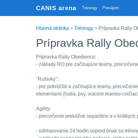
CANIS arena
Tréningy
Prenájom
Hlavná stránka
>
Tréningy
> Prípravka Rally Ob
Prípravka Rally Obed
Prípravka Rally Obedience:
- základy RO pre začínajúce teamy, precvičeni
"Rušivky":
- pre pokročilé a začínajúce teamy, precvičen
elementami (ľudia, psy, viacero teamov cvičiacic
Agility:
- precvičenie prekážok separátne a v krátkych 
- odhlasovanie 24 hodín vopred (inak sa trénin