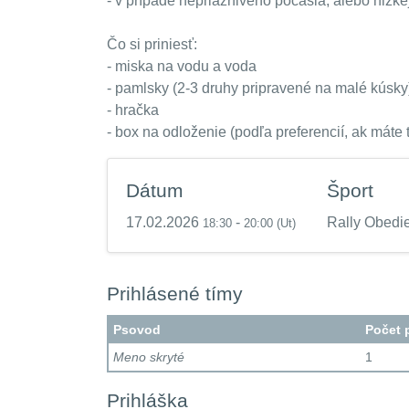
- v prípade nepriaznivého počasia, alebo nizke
Čo si priniesť:
- miska na vodu a voda
- pamlsky (2-3 druhy pripravené na malé kúsky
- hračka
- box na odloženie (podľa preferencií, ak máte
Dátum
Šport
17.02.2026
-
Rally Obedi
18:30
20:00
(Ut)
Prihlásené tímy
Psovod
Počet 
Meno skryté
1
Prihláška