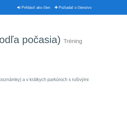
Prihlásiť ako člen
Požiadať o členstvo
(podľa počasia)
Tréning
poznámky) a v krátkych parkúroch s rušivými