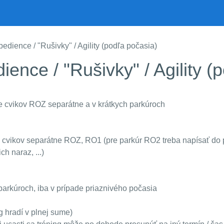
edience / "Rušivky" / Agility (podľa počasia)
ience / "Rušivky" / Agility 
e cvikov ROZ separátne a v krátkych parkúroch
ie cvikov separátne ROZ, RO1 (pre parkúr RO2 treba napísať do 
h naraz, ...)
parkúroch, iba v prípade priaznivého počasia
g hradí v plnej sume)