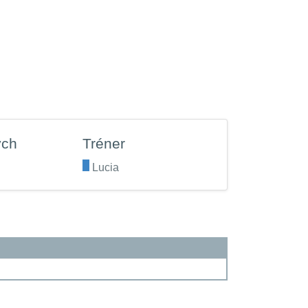
ých
Tréner
.
Lucia