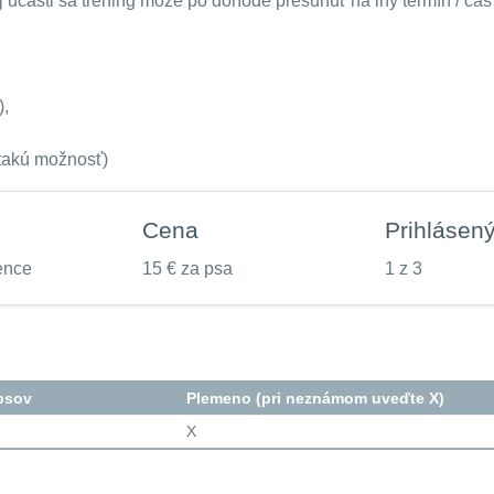
j ucasti sa tréning môže po dohode presunúť na iný termín / čas
),
 takú možnosť)
Cena
Prihlásen
ence
15 € za psa
1 z 3
psov
Plemeno (pri neznámom uveďte X)
X