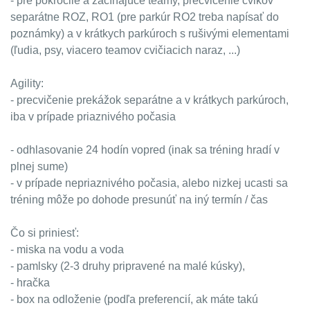
- pre pokročilé a začínajúce teamy, precvičenie cvikov
separátne ROZ, RO1 (pre parkúr RO2 treba napísať do
poznámky) a v krátkych parkúroch s rušivými elementami
(ľudia, psy, viacero teamov cvičiacich naraz, ...)
Agility:
- precvičenie prekážok separátne a v krátkych parkúroch,
iba v prípade priaznivého počasia
- odhlasovanie 24 hodín vopred (inak sa tréning hradí v
plnej sume)
- v prípade nepriaznivého počasia, alebo nizkej ucasti sa
tréning môže po dohode presunúť na iný termín / čas
Čo si priniesť:
- miska na vodu a voda
- pamlsky (2-3 druhy pripravené na malé kúsky),
- hračka
- box na odloženie (podľa preferencií, ak máte takú