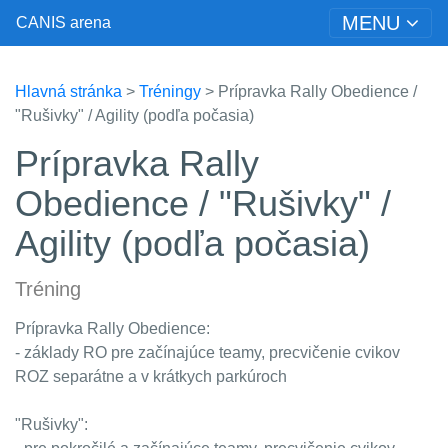
MENU
CANIS arena
Hlavná stránka
>
Tréningy
> Prípravka Rally Obedience /
"Rušivky" / Agility (podľa počasia)
Prípravka Rally
Obedience / "Rušivky" /
Agility (podľa počasia)
Tréning
Prípravka Rally Obedience:
- základy RO pre začínajúce teamy, precvičenie cvikov
ROZ separátne a v krátkych parkúroch
"Rušivky":