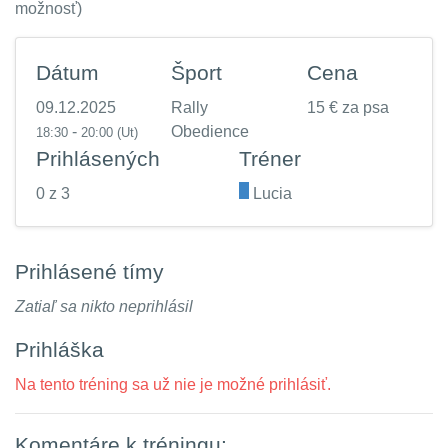
možnosť)
Dátum
Šport
Cena
09.12.2025
Rally
15 € za psa
-
Obedience
18:30
20:00
(Ut)
Prihlásených
Tréner
0 z 3
.
Lucia
Prihlásené tímy
Zatiaľ sa nikto neprihlásil
Prihláška
Na tento tréning sa už nie je možné prihlásiť.
Komentáre k tréningu: