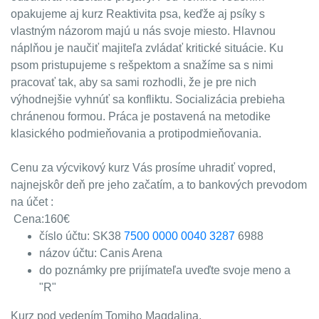
opakujeme aj kurz Reaktivita psa, keďže aj psíky s
vlastným názorom majú u nás svoje miesto. Hlavnou
náplňou je naučiť majiteľa zvládať kritické situácie. Ku
psom pristupujeme s rešpektom a snažíme sa s nimi
pracovať tak, aby sa sami rozhodli, že je pre nich
výhodnejšie vyhnúť sa konfliktu. Socializácia prebieha
chránenou formou.
Práca je postavená na metodike
klasického podmieňovania a protipodmieňovania.
Cenu za výcvikový kurz Vás prosíme uhradiť vopred,
najnejskôr deň pre jeho začatím, a to bankových prevodom
na účet :
Cena:160€
číslo účtu: SK38
7500 0000 0040 3287
6988
názov účtu: Canis Arena
do poznámky pre prijímateľa uveďte svoje meno a
"R"
Kurz pod vedením Tomiho Magdalina.