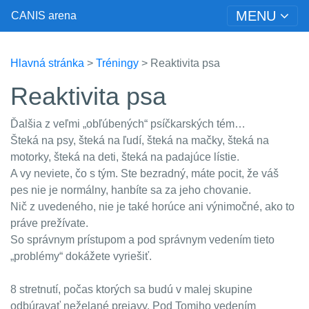
MENU
CANIS arena
Hlavná stránka
>
Tréningy
> Reaktivita psa
Reaktivita psa
Ďalšia z veľmi „obľúbených“ psíčkarských tém…
Šteká na psy, šteká na ľudí, šteká na mačky, šteká na
motorky, šteká na deti, šteká na padajúce lístie.
A vy neviete, čo s tým. Ste bezradný, máte pocit, že váš
pes nie je normálny, hanbíte sa za jeho chovanie.
Nič z uvedeného, nie je také horúce ani výnimočné, ako to
práve prežívate.
So správnym prístupom a pod správnym vedením tieto
„problémy“ dokážete vyriešiť.
8 stretnutí, počas ktorých sa budú v malej skupine
odbúravať neželané prejavy. Pod Tomiho vedením