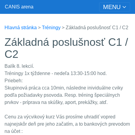
MENU
CANIS arena
Hlavná stránka
>
Tréningy
> Základná poslušnosť C1 / C2
Základná poslušnosť C1 /
C2
Balík 8. lekcií.
Tréningy 1x týždenne - nedeľa 13:30-15:00 hod.
Priebeh:
Skupinová práca cca 10min, následne inividuálne cviky
podľa požiadavky psovoda. Resp. tréning špeciálnych
prvkov - príprava na skúšky, aport, prekážky, atď.
Cenu za výcvikový kurz Vás prosíme uhradiť vopred
najnejskôr deň pre jeho začatím, a to bankových prevodom
na účet :