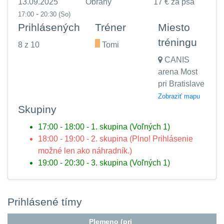
13.09.2025
Obrany
17 € za psa
-
17:00
20:30
(So)
Prihlásených
Tréner
Miesto
tréningu
8 z 10
.
Tomi
CANIS
arena Most
pri Bratislave
Zobraziť mapu
Skupiny
17:00 - 18:00 - 1. skupina (Voľných 1)
18:00 - 19:00 - 2. skupina (Plno! Prihlásenie
možné len ako náhradník.)
19:00 - 20:30 - 3. skupina (Voľných 1)
Prihlásené tímy
Plemeno (pri