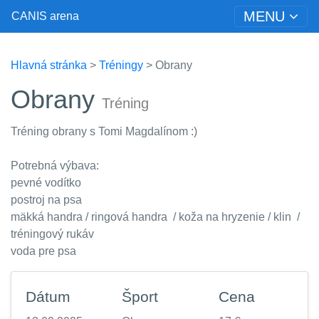
MENU
CANIS arena
Hlavná stránka
>
Tréningy
> Obrany
Obrany
Tréning
Tréning obrany s Tomi Magdalínom :)
Potrebná výbava:
pevné vodítko
postroj na psa
mäkká handra / ringová handra / koža na hryzenie / klin /
tréningový rukáv
voda pre psa
Dátum
Šport
Cena