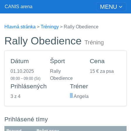
MENU
CANIS arena
Hlavná stránka
>
Tréningy
> Rally Obedience
Rally Obedience
Tréning
Dátum
Šport
Cena
01.10.2025
Rally
15 € za psa
-
Obedience
08:00
09:00
(St)
Prihlásených
Tréner
3 z 4
.
Angela
Prihlásené tímy
Psovod
Počet psov