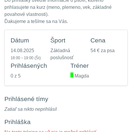
Do prihlášky uveďte informácie o psovi, ktorého
prihlasujete na kurz (meno, plemeno, vek, základné
povahové vlastnosti).
Ďakujeme a tešíme sa na Vás.
Dátum
Šport
Cena
14.08.2025
Základná
54 € za psa
-
poslušnosť
18:00
19:00
(Št)
Prihlásených
Tréner
0 z 5
.
Magda
Prihlásené tímy
Zatiaľ sa nikto neprihlásil
Prihláška