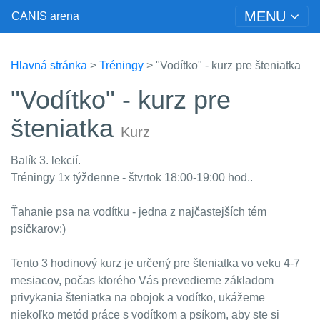
MENU
CANIS arena
Hlavná stránka
>
Tréningy
> "Vodítko" - kurz pre šteniatka
"Vodítko" - kurz pre
šteniatka
Kurz
Balík 3. lekcií.
Tréningy 1x týždenne - štvrtok 18:00-19:00 hod..
Ťahanie psa na vodítku - jedna z najčastejších tém
psíčkarov:)
Tento 3 hodinový kurz je určený pre šteniatka vo veku 4-7
mesiacov, počas ktorého Vás prevedieme základom
privykania šteniatka na obojok a vodítko, ukážeme
niekoľko metód práce s vodítkom a psíkom, aby ste si