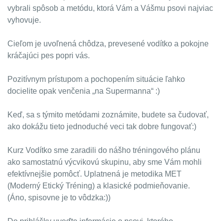
vybrali spôsob a metódu, ktorá Vám a Vášmu psovi najviac
vyhovuje.
Cieľom je uvoľnená chôdza, prevesené vodítko a pokojne
kráčajúci pes popri vás.
Pozitívnym prístupom a pochopením situácie ľahko
docielite opak venčenia „na Supermanna“ :)
Keď, sa s týmito metódami zoznámite, budete sa čudovať,
ako dokážu tieto jednoduché veci tak dobre fungovať:)
Kurz Vodítko sme zaradili do nášho tréningového plánu
ako samostatnú výcvikovú skupinu, aby sme Vám mohli
efektívnejšie pomôcť. Uplatnená je metodika MET
(Moderný Etický Tréning) a klasické podmieňovanie.
(Áno, spisovne je to vôdzka:))