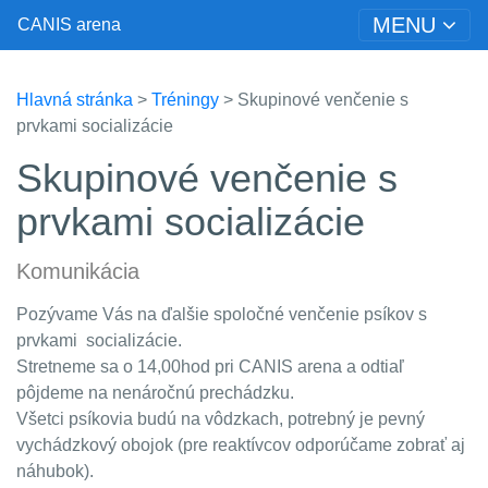
MENU
CANIS arena
Hlavná stránka
>
Tréningy
> Skupinové venčenie s
prvkami socializácie
Skupinové venčenie s
prvkami socializácie
Komunikácia
Pozývame Vás na ďalšie spoločné venčenie psíkov s
prvkami socializácie.
Stretneme sa o 14,00hod pri CANIS arena a odtiaľ
pôjdeme na nenáročnú prechádzku.
Všetci psíkovia budú na vôdzkach, potrebný je pevný
vychádzkový obojok (pre reaktívcov odporúčame zobrať aj
náhubok).