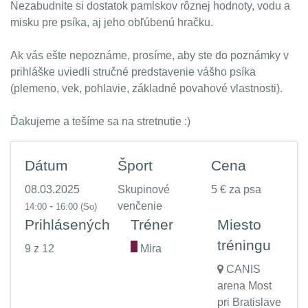
Nezabudnite si dostatok pamlskov rôznej hodnoty, vodu a
misku pre psíka, aj jeho obľúbenú hračku.
Ak vás ešte nepoznáme, prosíme, aby ste do poznámky v
prihláške uviedli stručné predstavenie vášho psíka
(plemeno, vek, pohlavie, základné povahové vlastnosti).
Ďakujeme a tešíme sa na stretnutie :)
Dátum
Šport
Cena
08.03.2025
Skupinové
5 € za psa
-
venčenie
14:00
16:00
(So)
Prihlásených
Tréner
Miesto
tréningu
9 z 12
.
Mira
CANIS
arena Most
pri Bratislave